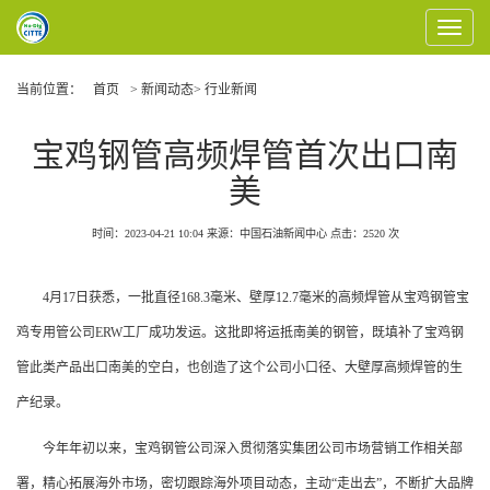
Toggle
Navigat
当前位置：
首页
> 新闻动态> 行业新闻
宝鸡钢管高频焊管首次出口南
美
时间：2023-04-21 10:04
来源：中国石油新闻中心
点击：
2520
次
4月17日获悉，一批直径168.3毫米、壁厚12.7毫米的高频焊管从宝鸡钢管宝
鸡专用管公司ERW工厂成功发运。这批即将运抵南美的钢管，既填补了宝鸡钢
管此类产品出口南美的空白，也创造了这个公司小口径、大壁厚高频焊管的生
产纪录。
今年年初以来，宝鸡钢管公司深入贯彻落实集团公司市场营销工作相关部
署，精心拓展海外市场，密切跟踪海外项目动态，主动“走出去”，不断扩大品牌