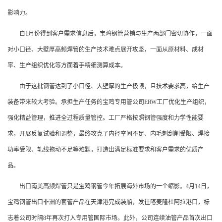
影响力。
自1月份得到客户需求信息后，宝鸡钢管营销与生产两部门密切协作，一面
对小口径、大壁厚高频焊管的生产技术难点展开攻坚，一面从原材料、成材
率、生产组织优化等方面着手精细测算成本。
由于这批钢管达到了小口径、大壁厚的生产极限，且技术要求高，给生产
装备带来较大考验。承担生产任务的宝鸡专用管公司ERW工厂优化生产组织，
强化精益管理，推进全过程质量管控。工厂严格按照钢管强度和力学性能要
求，开展反复试验和调整，最终攻克了内径空间不足、内毛刺刮削受限、焊接
功率受限、轧线拖动不足等难题，打造出满足标准要求和客户需求的优质产
品。
出口南美高频焊管只是宝鸡钢管今年拓展海外市场的一个缩影。4月14日，
宝鸡钢管出口非洲的套管产品在天津港完成装船，发往喀麦隆杜阿拉港口，标
志着公司时隔8年再次打入专用管国际市场。此外，公司连续油管产品首次出口